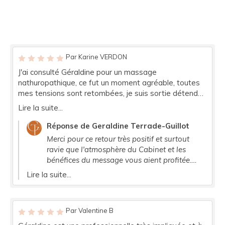
Par Karine VERDON
J'ai consulté Géraldine pour un massage
nathuropathique, ce fut un moment agréable, toutes
mes tensions sont retombées, je suis sortie détendu.
De plus son cabinet est un havre de paix, on s'y sent
Lire la suite...
bien. Une praticienne exceptionnelle, très à l'écoute. Je
la recommande vivement ! Merci encore Géraldine
Réponse de Geraldine Terrade-Guillot
pour ce moment de détente. Je reviendrais.
Merci pour ce retour très positif et surtout
ravie que l'atmosphère du Cabinet et les
bénéfices du message vous aient profitée.
Portez vous bien !
Lire la suite...
Par Valentine B