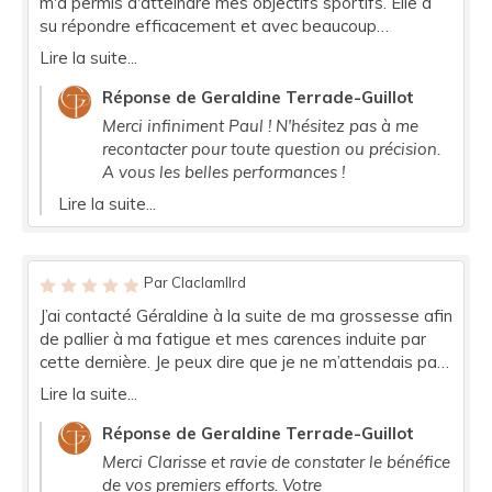
m'a permis d'atteindre mes objectifs sportifs. Elle a
su répondre efficacement et avec beaucoup
d'expertise à l'ensemble de mes contraintes. Son
Lire la suite...
accompagnement de grande qualité est un must.
Réponse de Geraldine Terrade-Guillot
Merci infiniment Paul ! N'hésitez pas à me
recontacter pour toute question ou précision.
A vous les belles performances !
Lire la suite...
Par Claclamllrd
J’ai contacté Géraldine à la suite de ma grossesse afin
de pallier à ma fatigue et mes carences induite par
cette dernière. Je peux dire que je ne m’attendais pas
à me sentir si bien après la complémentation
Lire la suite...
nutritionnelle que Géraldine m’a proposé ! Mille merci,
je me sens bien mieux dans mon corps. Nous venons
Réponse de Geraldine Terrade-Guillot
d’attaquer ensemble mon rééquilibrage alimentaire
Merci Clarisse et ravie de constater le bénéfice
afin que je puisse perdre les quelques kilos qu’il me
de vos premiers efforts. Votre