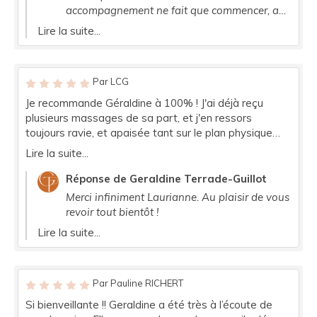
reste et ça commence déjà à porter ses fruits ! Vous
accompagnement ne fait que commencer, au
pouvez y aller les yeux fermées ! Faites lui confiance,
plaisir de vous retrouver tout bientôt et Bravo
Lire la suite...
elle vous fera un bien fou ! Encore merci Géraldine.
pour votre détermination !
Par LCG
Je recommande Géraldine à 100% ! J'ai déjà reçu
plusieurs massages de sa part, et j'en ressors
toujours ravie, et apaisée tant sur le plan physique
qu'émotionnel. Geraldine est très à l'écoute et
Lire la suite...
bienveillante. Elle n'hésite jamais à me donner
quelques petits conseils sur la partie alimentation ou
Réponse de Geraldine Terrade-Guillot
hygiène de vie après les massages, et cela m'apporte
Merci infiniment Laurianne. Au plaisir de vous
un mieux être précieux dans mon quotidien
revoir tout bientôt !
Lire la suite...
Par Pauline RICHERT
Si bienveillante !! Geraldine a été très à l’écoute de