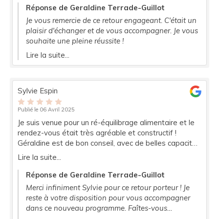
concrètes pour améliorer mon bien-être. Je
Réponse de Geraldine Terrade-Guillot
recommande vivement !
Je vous remercie de ce retour engageant. C'était un
plaisir d'échanger et de vous accompagner. Je vous
souhaite une pleine réussite !
Lire la suite...
Sylvie Espin
Publié le 06 Avril 2025
Je suis venue pour un ré-équilibrage alimentaire et le
rendez-vous était très agréable et constructif !
Géraldine est de bon conseil, avec de belles capacités
d’écoute et a le don de mettre à l’aise son
Lire la suite...
interlocuteur, sans qu’il ne se sente jugé. En bref, je la
recommande vivement !
Réponse de Geraldine Terrade-Guillot
Merci infiniment Sylvie pour ce retour porteur ! Je
reste à votre disposition pour vous accompagner
dans ce nouveau programme. Faîtes-vous
confiance, les résultats seront gagnants à n'en pas