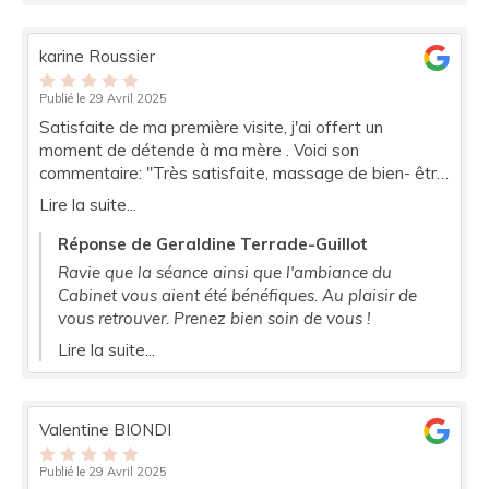
karine Roussier
Publié le 29 Avril 2025
Satisfaite de ma première visite, j'ai offert un
moment de détende à ma mère . Voici son
commentaire: "Très satisfaite, massage de bien- être
à découvrir. Je me suis sentie détendue et j'ai
Lire la suite...
apprécié chaque geste de vos mains. A refaire et à
découvrir d'autres soins". Merci beaucoup Géraldine.
Réponse de Geraldine Terrade-Guillot
Mme ROUSSIER Sylviane.
Ravie que la séance ainsi que l'ambiance du
Cabinet vous aient été bénéfiques. Au plaisir de
vous retrouver. Prenez bien soin de vous !
Lire la suite...
Valentine BIONDI
Publié le 29 Avril 2025