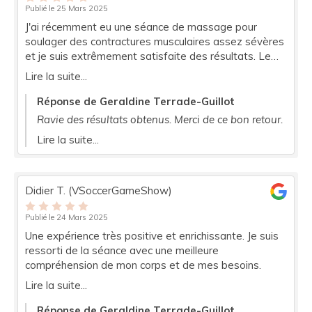
Publié le 25 Mars 2025
J'ai récemment eu une séance de massage pour
soulager des contractures musculaires assez sévères
et je suis extrêmement satisfaite des résultats. Le
massage a été très efficace, j'ai ressenti un
Lire la suite...
soulagement immédiat, et mes muscles étaient bien
plus détendus. Je recommande vivement pour ceux
Réponse de Geraldine Terrade-Guillot
qui souffrent de tensions musculaires !
Ravie des résultats obtenus. Merci de ce bon retour.
Lire la suite...
Didier T. (VSoccerGameShow)
Publié le 24 Mars 2025
Une expérience très positive et enrichissante. Je suis
ressorti de la séance avec une meilleure
compréhension de mon corps et de mes besoins.
Lire la suite...
Réponse de Geraldine Terrade-Guillot