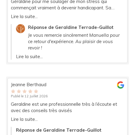
Géraldine pour me soulager de mon stress qui
commençait vraiment à devenir handicapant. Sa
grande capacité de compréhension, sa douceur et ses
Lire la suite...
séances d'hypnose m'ont vraiment soulagée et
permis de repartir avec une sérénité que je pensais
Réponse de Geraldine Terrade-Guillot
incapable de retrouver. Merci beaucoup! Je
Je vous remercie sincèrement Manuella pour
recommande vivement cette praticienne.
ce retour d'expérience. Au plaisir de vous
revoir !
Lire la suite...
Jeanne Berthaud
Publié le 12 Juillet 2026
Geraldine est une professionnelle très à l’écoute et
avec des conseils très avisés
Lire la suite...
Réponse de Geraldine Terrade-Guillot