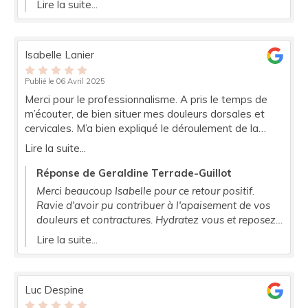
Lire la suite...
douter. Bonne semaine à venir !
Isabelle Lanier
Publié le 06 Avril 2025
Merci pour le professionnalisme. A pris le temps de
m’écouter, de bien situer mes douleurs dorsales et
cervicales. M’a bien expliqué le déroulement de la
séance et l’obligation pour moi de ne rien faire après
Lire la suite...
pendant 48 heures. Je suis sortie de ce massage plus
apaisée et moins douloureuse Résultat très positif
Réponse de Geraldine Terrade-Guillot
qui m’a permis de partir plus sereinement en week-
Merci beaucoup Isabelle pour ce retour positif.
end.
Ravie d'avoir pu contribuer à l'apaisement de vos
douleurs et contractures. Hydratez vous et reposez
vous !
Lire la suite...
Luc Despine