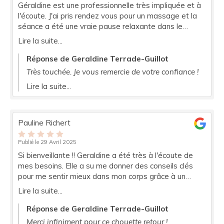
Géraldine est une professionnelle très impliquée et à
l'écoute. J'ai pris rendez vous pour un massage et la
séance a été une vraie pause relaxante dans le
quotidien. Une détente du corps et un apaisement de
Lire la suite...
l'esprit que je recommande vivement, d'autant plus
que Géraldine prend le temps de nous questionner et
Réponse de Geraldine Terrade-Guillot
nous conseiller pour un mieux être même après la
Très touchée. Je vous remercie de votre confiance !
séance. Une très belle expérience !
Lire la suite...
Pauline Richert
Publié le 29 Avril 2025
Si bienveillante !! Geraldine a été très à l'écoute de
mes besoins. Elle a su me donner des conseils clés
pour me sentir mieux dans mon corps grâce à un
rééquilibrage alimentaire Merci à elle, maintenant je
Lire la suite...
suis bien dans mon corps donc bien dans ma tête !
Réponse de Geraldine Terrade-Guillot
Merci infiniment pour ce chouette retour !