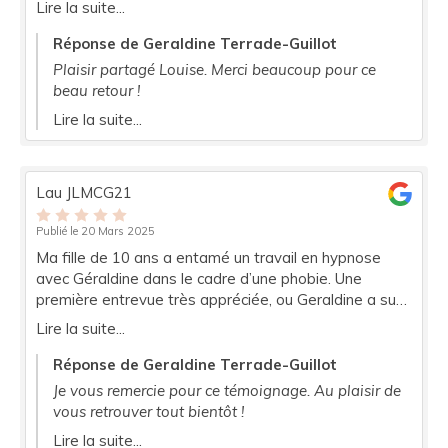
Lire la suite...
avec une totale confiance
Réponse de Geraldine Terrade-Guillot
Plaisir partagé Louise. Merci beaucoup pour ce
beau retour !
Lire la suite...
Lau JLMCG21
Publié le 20 Mars 2025
Ma fille de 10 ans a entamé un travail en hypnose
avec Géraldine dans le cadre d’une phobie. Une
première entrevue très appréciée, ou Geraldine a su
instaurer un véritable climat de confiance et de
Lire la suite...
complicité. Merci encore, ma fille à hâte de vous revoir
et de poursuivre les séances.
Réponse de Geraldine Terrade-Guillot
Je vous remercie pour ce témoignage. Au plaisir de
vous retrouver tout bientôt !
Lire la suite...