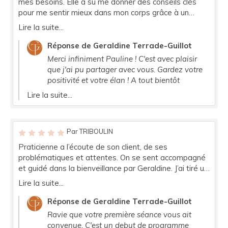
mes besoins. Elle a su me donner des conseils clés
pour me sentir mieux dans mon corps grâce à un
rééquilibrage alimentaire Merci à elle, maintenant je
Lire la suite...
suis bien dans mon corps donc bien dans ma tête !
Réponse de Geraldine Terrade-Guillot
Merci infiniment Pauline ! C'est avec plaisir
que j'ai pu partager avec vous. Gardez votre
positivité et votre élan ! A tout bientôt
Lire la suite...
Par TRIBOULIN
Praticienne a l’écoute de son client, de ses
problématiques et attentes. On se sent accompagné
et guidé dans la bienveillance par Geraldine. J’ai tiré un
bénéfice immédiat de cette séance de réflexologie
Lire la suite...
plantaire (problème d’anxiété et de sommeil).
Première séance prometteuse, détente absolue. De
Réponse de Geraldine Terrade-Guillot
plus le lieu où Géraldine exerce est un vrai havre de
Ravie que votre première séance vous ait
paix. On s’y sent tellement bien et détendu. Merci pour
convenue. C'est un debut de programme