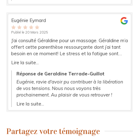
Eugénie Eymard
Publié le 20 Mars 2025
J’ai consulté Géraldine pour un massage. Géraldine m’a
offert cette parenthèse ressourçante dont j’ai tant
besoin en ce moment! Le stress et la fatigue sont
tombés grâce à son massage enveloppant et
Lire la suite...
drainant. Géraldine a aussi insisté sur les points de
tensions. Bref je suis sortie détendue et revigorée ! Je
Réponse de Geraldine Terrade-Guillot
recommande chaleureusement !!!
Eugénie, ravie d'avoir pu contribuer à la libération
de vos tensions. Nous nous voyons très
prochainement. Au plaisir de vous retrouver !
Lire la suite...
Partagez votre témoignage