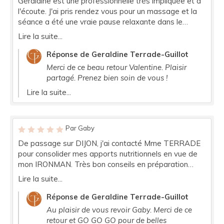
Géraldine est une professionnelle très impliquée et à
l'écoute. J'ai pris rendez vous pour un massage et la
séance a été une vraie pause relaxante dans le
quotidien. Une détente du corps et un apaisement de
Lire la suite...
l'esprit que je recommande vivement, d'autant plus
que Géraldine prend le temps de nous questionner et
Réponse de Geraldine Terrade-Guillot
nous conseiller pour un mieux être même après la
Merci de ce beau retour Valentine. Plaisir
séance. Une très belle expérience !
partagé. Prenez bien soin de vous !
Lire la suite...
Par Gaby
De passage sur DIJON, j'ai contacté Mme TERRADE
pour consolider mes apports nutritionnels en vue de
mon IRONMAN. Très bon conseils en préparation
physique et mentale. Je recommande ses
Lire la suite...
compétences et son approche individualisée.
Réponse de Geraldine Terrade-Guillot
Au plaisir de vous revoir Gaby. Merci de ce
retour et GO GO GO pour de belles