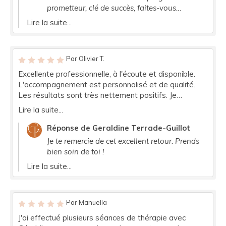
cette première séance, je reviendrai vous consulter
prometteur, clé de succès, faites-vous
avec certitude
confiance !
Lire la suite...
Par Olivier T.
Excellente professionnelle, à l'écoute et disponible.
L'accompagnement est personnalisé et de qualité.
Les résultats sont très nettement positifs. Je
recommande vivement, notamment pour les
Lire la suite...
massages !
Réponse de Geraldine Terrade-Guillot
Je te remercie de cet excellent retour. Prends
bien soin de toi !
Lire la suite...
Par Manuella
J'ai effectué plusieurs séances de thérapie avec