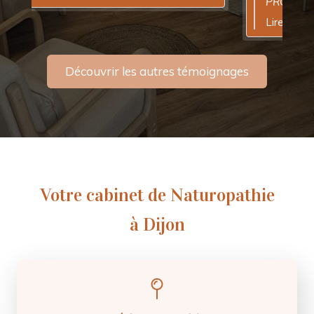
PROFITEZ et au plaisir de vous avoir
accompagnée.
Lire la suite...
Découvrir les autres témoignages
Votre cabinet de Naturopathie
à Dijon