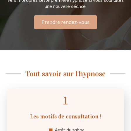
vers moi après cette première hypnose si vous souhaitez
une nouvelle séance.
Prendre rendez-vous
Tout savoir sur l'hypnose
Les motifs de consultation !
Arrêt du tabac